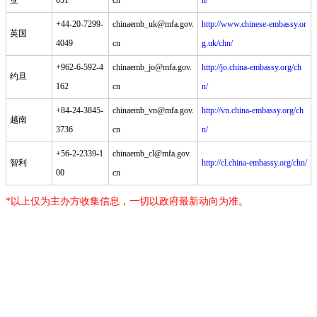
亚
031
cn
n/
+44-20-7299-
chinaemb_uk@mfa.gov.
http://www.chinese-embassy.or
英国
4049
cn
g.uk/chn/
+962-6-592-4
chinaemb_jo@mfa.gov.
http://jo.china-embassy.org/ch
约旦
162
cn
n/
+84-24-3845-
chinaemb_vn@mfa.gov.
http://vn.china-embassy.org/ch
越南
3736
cn
n/
+56-2-2339-1
chinaemb_cl@mfa.gov.
智利
http://cl.china-embassy.org/chn/
00
cn
*以上仅为主办方收集信息，一切以政府最新动向为准。