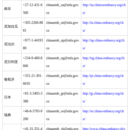
+27-12-431-6
chinaemb_za@mfa.gov.
http://za.chineseembassy.org/ch
南非
500
cn
n/
+505-2266-88
chinaemb_ni@mfa.gov.
http://ni.china-embassy.org/ch
尼加拉瓜
81
cn
n/
+977-1-44193
chinaemb_np@mfa.gov.
http://np.china-embassy.org/ch
尼泊尔
89
cn
n/
+234-9-460-8
chinaemb_ng@mfa.gov.
http://ng.china-embassy.org/ch
尼日利亚
666
cn
n/
+351-21-301-
chinaemb_pt@mfa.gov.
http://pt.china-embassy.org/ch
葡萄牙
6010
cn
n/
+81-3-3403-3
chinaemb_jp@mfa.gov.
http://jp.china-embassy.org/ch
日本
388
cn
n/
+46-8-5793-9
chinaemb_se@mfa.gov.
http://se.china-embassy.org/ch
瑞典
200
cn
n/
+41-31-351-4
chinaemb_ch@mfa.gov.
http://www.china-embassy.ch/c