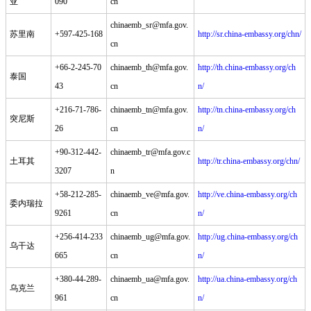
亚
090
cn
chinaemb_sr@mfa.gov.
苏里南
+597-425-168
http://sr.china-embassy.org/chn/
cn
+66-2-245-70
chinaemb_th@mfa.gov.
http://th.china-embassy.org/ch
泰国
43
cn
n/
+216-71-786-
chinaemb_tn@mfa.gov.
http://tn.china-embassy.org/ch
突尼斯
26
cn
n/
+90-312-442-
chinaemb_tr@mfa.gov.c
土耳其
http://tr.china-embassy.org/chn/
3207
n
+58-212-285-
chinaemb_ve@mfa.gov.
http://ve.china-embassy.org/ch
委内瑞拉
9261
cn
n/
+256-414-233
chinaemb_ug@mfa.gov.
http://ug.china-embassy.org/ch
乌干达
665
cn
n/
+380-44-289-
chinaemb_ua@mfa.gov.
http://ua.china-embassy.org/ch
乌克兰
961
cn
n/