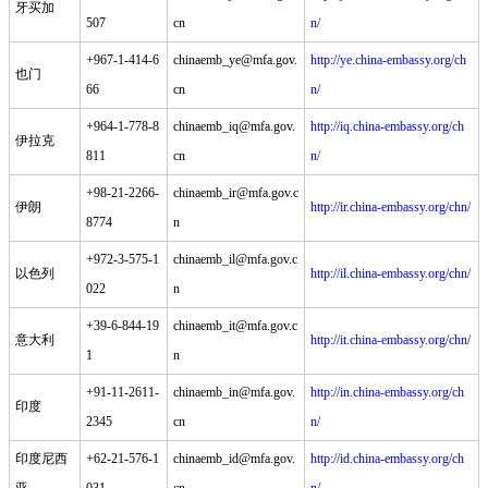
牙买加
507
cn
n/
+967-1-414-6
chinaemb_ye@mfa.gov.
http://ye.china-embassy.org/ch
也门
66
cn
n/
+964-1-778-8
chinaemb_iq@mfa.gov.
http://iq.china-embassy.org/ch
伊拉克
811
cn
n/
+98-21-2266-
chinaemb_ir@mfa.gov.c
伊朗
http://ir.china-embassy.org/chn/
8774
n
+972-3-575-1
chinaemb_il@mfa.gov.c
以色列
http://il.china-embassy.org/chn/
022
n
+39-6-844-19
chinaemb_it@mfa.gov.c
意大利
http://it.china-embassy.org/chn/
1
n
+91-11-2611-
chinaemb_in@mfa.gov.
http://in.china-embassy.org/ch
印度
2345
cn
n/
印度尼西
+62-21-576-1
chinaemb_id@mfa.gov.
http://id.china-embassy.org/ch