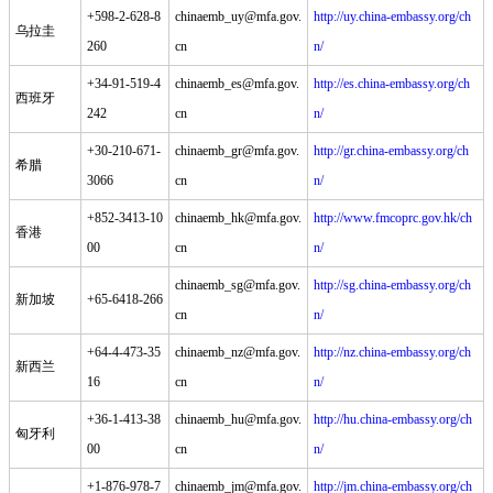
+598-2-628-8
chinaemb_uy@mfa.gov.
http://uy.china-embassy.org/ch
乌拉圭
260
cn
n/
+34-91-519-4
chinaemb_es@mfa.gov.
http://es.china-embassy.org/ch
西班牙
242
cn
n/
+30-210-671-
chinaemb_gr@mfa.gov.
http://gr.china-embassy.org/ch
希腊
3066
cn
n/
+852-3413-10
chinaemb_hk@mfa.gov.
http://www.fmcoprc.gov.hk/ch
香港
00
cn
n/
chinaemb_sg@mfa.gov.
http://sg.china-embassy.org/ch
新加坡
+65-6418-266
cn
n/
+64-4-473-35
chinaemb_nz@mfa.gov.
http://nz.china-embassy.org/ch
新西兰
16
cn
n/
+36-1-413-38
chinaemb_hu@mfa.gov.
http://hu.china-embassy.org/ch
匈牙利
00
cn
n/
+1-876-978-7
chinaemb_jm@mfa.gov.
http://jm.china-embassy.org/ch