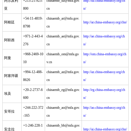
阿尔及利
+213-21-923-
chinaemb_dz@mfa.gov.
http://dz.china-embassy.org/ch
亚
800
cn
n/
+54-11-4819-
chinaemb_ar@mfa.gov.
阿根廷
http://ar.china-embassy.org/chn/
8798
cn
+971-2-443-4
chinaemb_ae@mfa.gov.
http://ae.china-embassy.org/ch
阿联酋
276
cn
n/
+968-2469-10
chinaemb_om@mfa.go
http://om.china-embassy.org/ch
阿曼
10
v.cn
n/
+994-12-488-
chinaemb_az@mfa.gov.
http://az.china-embassy.org/ch
阿塞拜疆
8626
cn
n/
+20-2-2737-6
chinaemb_eg@mfa.gov.
http://eg.china-embassy.org/ch
埃及
600
cn
n/
+244-222-372
chinaemb_ao@mfa.gov.
http://ao.china-embassy.org/ch
安哥拉
-165
cn
n/
+1-246-228-1
chinaemb_bb@mfa.gov.
安圭拉
http://ai.china-embassy.org/chn/