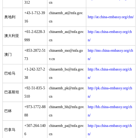
312
cn
+43-1-712-39
chinaemb_at@mfa.gov.
奥地利
http://at.china-embassy.org/chn/
16
cn
+61-2-6228-3
chinaemb_au@mfa.gov.
http://au.china-embassy.org/ch
澳大利亚
999
cn
n/
+853-2872-51
chinaemb_mo@mfa.go
http://mo.china-embassy.org/ch
澳门
73
v.cn
n/
+1-242-327-2
chinaemb_bs@mfa.gov.
http://bs.china-embassy.org/ch
巴哈马
38
cn
n/
+92-51-835-5
chinaemb_pk@mfa.gov.
http://pk.china-embassy.org/ch
巴基斯坦
510
cn
n/
+973-1772-88
chinaemb_bh@mfa.gov.
http://bh.china-embassy.org/ch
巴林
88
cn
n/
+507-264-140
chinaemb_pa@mfa.gov.
http://pa.china-embassy.org/ch
巴拿马
6
cn
n/