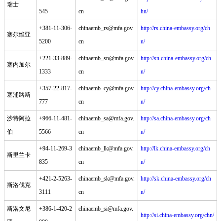
瑞士
545
cn
hn/
+381-11-306-
chinaemb_rs@mfa.gov.
http://rs.china-embassy.org/ch
塞尔维亚
5200
cn
n/
+221-33-889-
chinaemb_sn@mfa.gov.
http://sn.china-embassy.org/ch
塞内加尔
1333
cn
n/
+357-22-817-
chinaemb_cy@mfa.gov.
http://cy.china-embassy.org/ch
塞浦路斯
777
cn
n/
沙特阿拉
+966-11-481-
chinaemb_sa@mfa.gov.
http://sa.china-embassy.org/ch
伯
5566
cn
n/
+94-11-269-3
chinaemb_lk@mfa.gov.
http://lk.china-embassy.org/ch
斯里兰卡
835
cn
n/
+421-2-5263-
chinaemb_sk@mfa.gov.
http://sk.china-embassy.org/ch
斯洛伐克
3111
cn
n/
斯洛文尼
+386-1-420-2
chinaemb_si@mfa.gov.
http://si.china-embassy.org/chn/