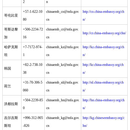
2
n
+57-1-622-10
chinaemb_co@mfa.gov.
http://co.china-embassy.org/ch
哥伦比亚
80
cn
n/
哥斯达黎
+506-2234-72
chinaemb_cr@mfa.gov.
http://cr.china-embassy.org/chn/
加
16
cn
哈萨克斯
+7-7172-974-
chinaemb_kz@mfa.gov.
http://kz.china-embassy.org/ch
坦
1
cn
n/
+82-2-738-10
chinaemb_kr@mfa.gov.
http://kr.china-embassy.org/ch
韩国
38
cn
n/
+31-70-306-5
chinaemb_nl@mfa.gov.
http://nl.china-embassy.org/ch
荷兰
060
cn
n/
+504-2239-85
chinaemb_hn@mfa.gov.
http://hn.china-embassy.org/ch
洪都拉斯
0
cn
n/
吉尔吉斯
+996-312-905
chinaemb_kg@mfa.gov.
http://kg.chineseembassy.org/c
斯坦
-826
cn
hn/