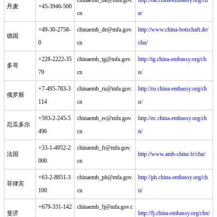
chinaemb_dk@mfa.gov.
http://dk.china-embassy.org/ch
丹麦
+45-3946-500
cn
n/
+49-30-2758-
chinaemb_de@mfa.gov.
http://www.china-botschaft.de/
德国
0
cn
chn/
+228-2222-35
chinaemb_tg@mfa.gov.
http://tg.china-embassy.org/ch
多哥
79
cn
n/
+7-495-783-3
chinaemb_ru@mfa.gov.
http://ru.china-embassy.org/ch
俄罗斯
114
cn
n/
+593-2-245-5
chinaemb_ec@mfa.gov.
http://ec.china-embassy.org/ch
厄瓜多尔
496
cn
n/
+33-1-4952-2
chinaemb_fr@mfa.gov.
法国
http://www.amb-chine.fr/chn/
000
cn
+63-2-8851-3
chinaemb_ph@mfa.gov.
http://ph.china-embassy.org/ch
菲律宾
100
cn
n/
+679-331-142
chinaemb_fj@mfa.gov.c
斐济
http://fj.china-embassy.org/chn/