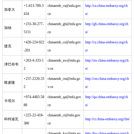
+1-613-789-3
chinaemb_ca@mfa.gov.
http://ca.china-embassy.org/ch
加拿大
434
cn
n/
+233-30-277-
chinaemb_gh@mfa.gov.
http://gh.china-embassy.org/ch
加纳
5151
cn
n/
+420-224-922
chinaemb_cz@mfa.gov.
http://cz.china-embassy.org/ch
捷克
-201
cn
n/
+263-4-333-1
chinaemb_zw@mfa.go
http://zw.china-embassy.org/ch
津巴布韦
2
v.cn
n/
+237-2220-33
chinaemb_cm@mfa.go
http://cm.china-embassy.org/ch
喀麦隆
2
v.cn
n/
+974-4483-58
chinaemb_qa@mfa.gov.
http://qa.china-embassy.org/ch
卡塔尔
88
cn
n/
+225-22-418-
chinaemb_ci@mfa.gov.
科特迪瓦
http://ci.china-embassy.org/chn/
380
cn
chinaemb_kw@mfa.go
http://kw.china-embassy.org/ch