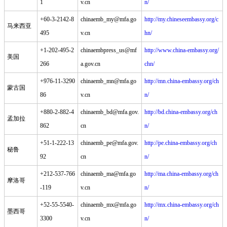
1
v.cn
n/
+60-3-2142-8
chinaemb_my@mfa.go
http://my.chineseembassy.org/c
马来西亚
495
v.cn
hn/
+1-202-495-2
chinaembpress_us@mf
http://www.china-embassy.org/
美国
266
a.gov.cn
chn/
+976-11-3290
chinaemb_mn@mfa.go
http://mn.china-embassy.org/ch
蒙古国
86
v.cn
n/
+880-2-882-4
chinaemb_bd@mfa.gov.
http://bd.china-embassy.org/ch
孟加拉
862
cn
n/
+51-1-222-13
chinaemb_pe@mfa.gov.
http://pe.china-embassy.org/ch
秘鲁
92
cn
n/
+212-537-766
chinaemb_ma@mfa.go
http://ma.china-embassy.org/ch
摩洛哥
-119
v.cn
n/
+52-55-5540-
chinaemb_mx@mfa.go
http://mx.china-embassy.org/ch
墨西哥
3300
v.cn
n/