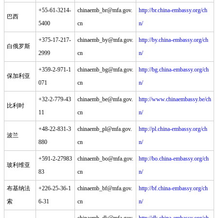
+55-61-3214-
chinaemb_br@mfa.gov.
http://br.china-embassy.org/ch
巴西
5400
cn
n/
+375-17-217-
chinaemb_by@mfa.gov.
http://by.china-embassy.org/ch
白俄罗斯
2999
cn
n/
+359-2-971-1
chinaemb_bg@mfa.gov.
http://bg.china-embassy.org/ch
保加利亚
071
cn
n/
+32-2-779-43
chinaemb_be@mfa.gov.
http://www.chinaembassy.be/ch
比利时
11
cn
n/
+48-22-831-3
chinaemb_pl@mfa.gov.
http://pl.china-embassy.org/ch
波兰
880
cn
n/
+591-2-27983
chinaemb_bo@mfa.gov.
http://bo.china-embassy.org/ch
玻利维亚
83
cn
n/
布基纳法
+226-25-36-1
chinaemb_bf@mfa.gov.
http://bf.china-embassy.org/ch
索
6-31
cn
n/