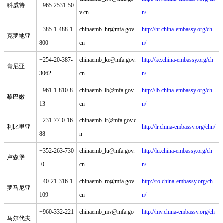
科威特
+965-2531-50
v.cn
n/
+385-1-488-1
chinaemb_hr@mfa.gov.
http://hr.china-embassy.org/ch
克罗地亚
800
cn
n/
+254-20-387-
chinaemb_ke@mfa.gov.
http://ke.china-embassy.org/ch
肯尼亚
3062
cn
n/
+961-1-810-8
chinaemb_lb@mfa.gov.
http://lb.china-embassy.org/ch
黎巴嫩
13
cn
n/
+231-77-0-16
chinaemb_lr@mfa.gov.c
利比里亚
http://lr.china-embassy.org/chn/
88
n
+352-263-730
chinaemb_lu@mfa.gov.
http://lu.china-embassy.org/ch
卢森堡
-0
cn
n/
+40-21-316-1
chinaemb_ro@mfa.gov.
http://ro.china-embassy.org/ch
罗马尼亚
109
cn
n/
+960-332-221
chinaemb_mv@mfa.go
http://mv.china-embassy.org/ch
马尔代夫